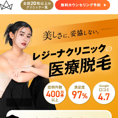
レ
ジ
ー
ナ
ク
リ
ニ
ッ
ク
医
療
脱
毛