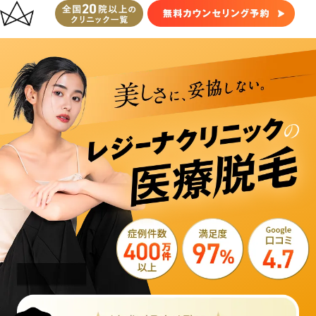
レ
ジ
ー
ナ
ク
リ
ニ
ッ
ク
医
療
脱
毛