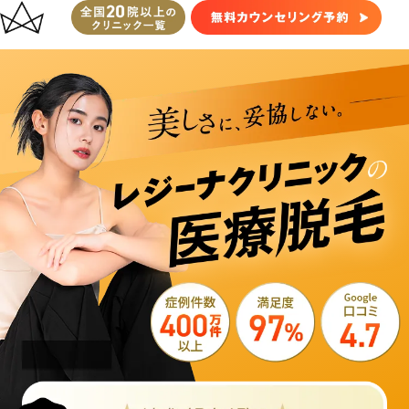
レ
ジ
ー
ナ
ク
リ
ニ
ッ
ク
医
療
脱
毛