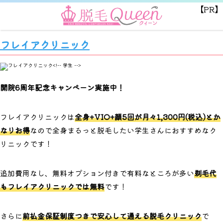
【PR】
フレイアクリニック
開院6周年記念キャンペーン実施中！
フレイアクリニックは
全身+VIO+顔5回が月々1,300円(税込)とか
なりお得
なので全身まるっと脱毛したい学生さんにおすすめなク
リニックです！
追加費用なし、無料オプション付きで有料なところが多い
剃毛代
もフレイアクリニックでは無料
です！
さらに
前払金保証制度つきで安心して通える脱毛クリニック
で