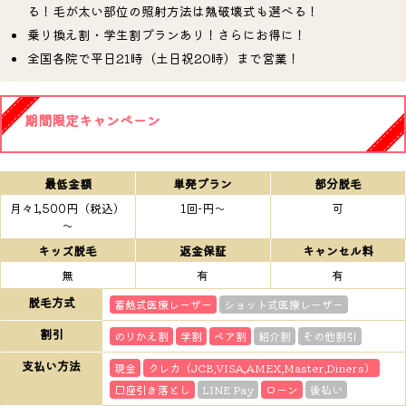
る！毛が太い部位の照射方法は熱破壊式も選べる！
乗り換え割・学生割プランあり！さらにお得に！
全国各院で平日21時（土日祝20時）まで営業！
期間限定キャンペーン
最低金額
単発プラン
部分脱毛
月々1,500円（税込）
1回-円～
可
～
キッズ脱毛
返金保証
キャンセル料
無
有
有
脱毛方式
蓄熱式医療レーザー
ショット式医療レーザー
割引
のりかえ割
学割
ペア割
紹介割
その他割引
支払い方法
現金
クレカ（JCB,VISA,AMEX,Master,Diners）
口座引き落とし
LINE Pay
ローン
後払い