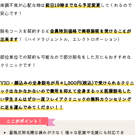
体調不良が心配な時は
前日19時までなら予定変更
してくれるので
安心です！
脱毛コースを契約すると
会員特別価格で美容施術を受けることが
出来ます
！（ハイドラジェントル、エレクトロポーション）
部位単位での契約も可能なので部分脱毛をした方にもおすすめな
クリニックです！
VIO・顔込みの全身脱毛が月々1,300円(税込)で受けられるクリニ
ックはなかなかないので費用を抑えて全身まるっと医療脱毛した
い学生さんはぜひ一度フレイアクリニックの無料カウンセリング
に足を運んでみてください！！
ここがポイント！
蓄熱式脱毛機は痛みが少なく 様々な肌質や毛質にも対応でき