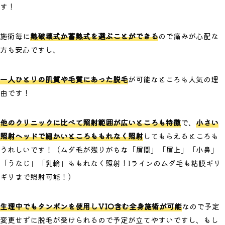
す！
施術毎に
熱破壊式か蓄熱式を選ぶことができる
ので痛みが心配な
方も安心ですし、
一人ひとりの肌質や毛質にあった脱毛
が可能なところも人気の理
由です！
他のクリニックに比べて照射範囲が広いところも特徴
で、
小さい
照射ヘッドで細かいところももれなく照射
してもらえるところも
うれしいです！（ムダ毛が残りがちな「眉間」「眉上」「小鼻」
「うなじ」「乳輪」ももれなく照射！Iラインのムダ毛も粘膜ギリ
ギリまで照射可能！）
生理中でもタンポンを使用しVIO含む全身施術が可能
なので予定
変更せずに脱毛が受けられるので予定が立てやすいですし、もし