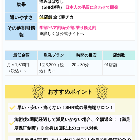
痛みほぼなし
効果
（SHR脱毛）
日本人の毛質に合わせて開発
通いやすさ
91店舗
全て駅チカ
その他割引情
学割/ペア割/紹介割/乗り換え割
※詳しくは公式サイトへ
報
最低金額
単発プラン
時間の目安
店舗数
月々1,500円
1回3,300（税
20～30分
91店舗
（税込）～
込）円～
おすすめポイント
早い・安い・痛くない！SHR式の最先端サロン！
施術後2週間経過して満足いかない場合、全額返金！（満足
度保証制度）※全身18回以上のコース対象