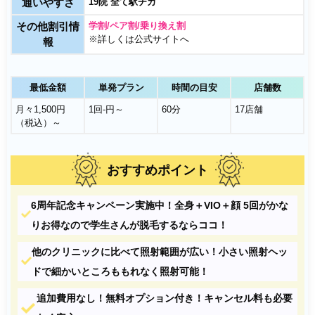
通いやすさ
19院
全て駅チカ
その他割引情
学割/ペア割/乗り換え割
※詳しくは公式サイトへ
報
最低金額
単発プラン
時間の目安
店舗数
月々1,500円
1回-円～
60分
17店舗
（税込）～
おすすめポイント
6周年記念キャンペーン実施中！全身＋VIO＋顔 5回がかな
りお得なので学生さんが脱毛するならココ！
他のクリニックに比べて照射範囲が広い！小さい照射ヘッ
ドで細かいところももれなく照射可能！
追加費用なし！無料オプション付き！キャンセル料も必要