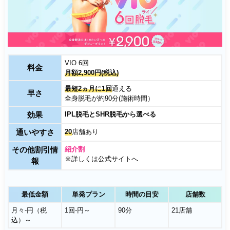
VIO 6回
料金
月額2,900円(税込)
最短2ヵ月に1回
通える
早さ
全身脱毛が約90分(施術時間）
効果
IPL脱毛とSHR脱毛から選べる
通いやすさ
20
店舗あり
その他割引情
紹介割
※詳しくは公式サイトへ
報
最低金額
単発プラン
時間の目安
店舗数
月々-円（税
1回-円～
90分
21店舗
込）～