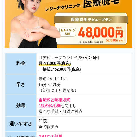
《デビュープラン》全身+VIO 5回
料金
月々1,000円(税込)
一括払い52,800円(税込)
最短2ヵ月に1回
早さ
15分～120分
（部位により異なる）
蓄熱式と熱破壊式
効果
4種の脱毛機
を使用し
様々な毛質・肌質に対応
21院
通いやすさ
全て駅チカ
のりかえ割引