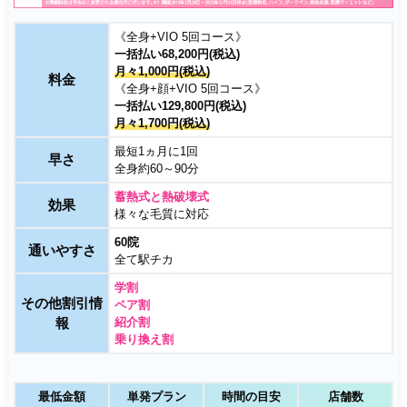
《全身+VIO 5回コース》
一括払い68,200円(税込)
月々1,000円(税込)
料金
《全身+顔+VIO 5回コース》
一括払い129,800円(税込)
月々1,700円(税込)
最短1ヵ月に1回
早さ
全身約60～90分
蓄熱式と熱破壊式
効果
様々な毛質に対応
60院
通いやすさ
全て駅チカ
学割
その他割引情
ペア割
報
紹介割
乗り換え割
最低金額
単発プラン
時間の目安
店舗数