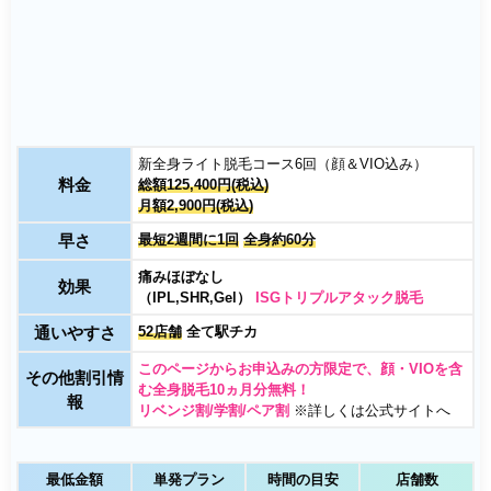
新全身ライト脱毛コース6回（顔＆VIO込み）
料金
総額125,400円(税込)
月額2,900円(税込)
早さ
最短2週間に1回
全身約60分
痛みほぼなし
効果
（IPL,SHR,Gel）
ISGトリプルアタック脱毛
通いやすさ
52店舗
全て駅チカ
このページからお申込みの方限定で、顔・VIOを含
その他割引情
む全身脱毛10ヵ月分無料！
報
リベンジ割/学割/ペア割
※詳しくは公式サイトへ
最低金額
単発プラン
時間の目安
店舗数