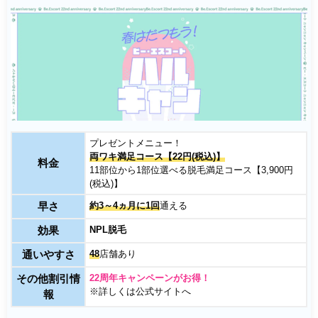
プレゼントメニュー！
両ワキ満足コース【22円(税込)】
料金
11部位から1部位選べる脱毛満足コース【3,900円
(税込)】
早さ
約3～4ヵ月に1回
通える
効果
NPL脱毛
通いやすさ
48
店舗あり
その他割引情
22周年キャンペーンがお得！
※詳しくは公式サイトへ
報