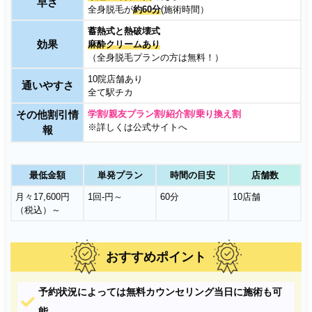
早さ
全身脱毛が
約60分
(施術時間）
蓄熱式と熱破壊式
効果
麻酔クリームあり
（全身脱毛プランの方は無料！）
10院店舗あり
通いやすさ
全て駅チカ
その他割引情
学割/親友プラン割/紹介割/乗り換え割
※詳しくは公式サイトへ
報
最低金額
単発プラン
時間の目安
店舗数
月々17,600円
1回-円～
60分
10店舗
（税込）～
おすすめポイント
予約状況によっては無料カウンセリング当日に施術も可
能