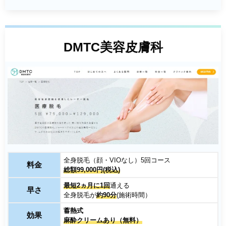
DMTC美容皮膚科
全身脱毛（顔・VIOなし）5回コース
料金
総額99,000円(税込)
最短2ヵ月に1回
通える
早さ
全身脱毛が
約90分
(施術時間）
蓄熱式
効果
麻酔クリームあり（無料）