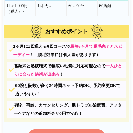
月々1,000円
1回-円～
60～90分
60店舗
（税込）～
おすすめポイント
1ヶ月に1回通える6回コースで
最短6ヶ月で脱毛完了とスピ
ーディー
！（脱毛効果には個人差があります）
蓄熱式と熱破壊式で幅広い毛質に対応可能なので
一人ひと
りに合った施術が出来る
！
60院と院数が多く24時間ネット予約OK、予約変更OKで
通いやすい！
初診、再診、カウンセリング、肌トラブル治療費、アフタ
ーケアなどの追加料金が0円で安心！