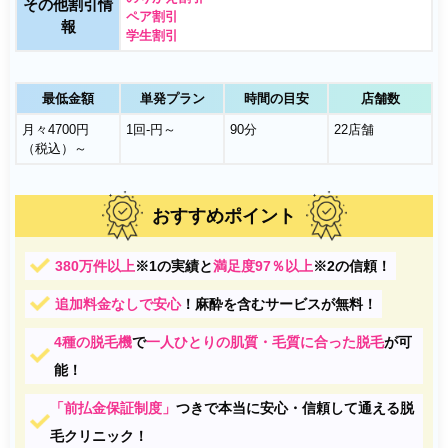
その他割引情
ペア割引
報
学生割引
最低金額
単発プラン
時間の目安
店舗数
月々4700円
1回-円～
90分
22店舗
（税込）～
おすすめポイント
380万件以上
※1
の実績と
満足度97％以上
※2
の信頼！
追加料金なしで安心
！麻酔を含むサービスが無料！
4種の脱毛機
で
一人ひとりの肌質・毛質に合った脱毛
が可
能！
「前払金保証制度」
つきで本当に安心・信頼して通える脱
毛クリニック！