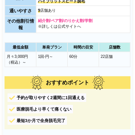
ハイブリットスピード脱毛
通いやすさ
9
店舗あり
その他割引情
紹介割/ペア割/のりかえ割/学割
※詳しくは公式サイトへ
報
最低金額
単発プラン
時間の目安
店舗数
月々3,000円
1回-円～
60分
22店舗
（税込）～
おすすめポイント
予約が取りやすく2週間に1回通える
医療脱毛より早くて痛くない
最短3か月で全身脱毛完了