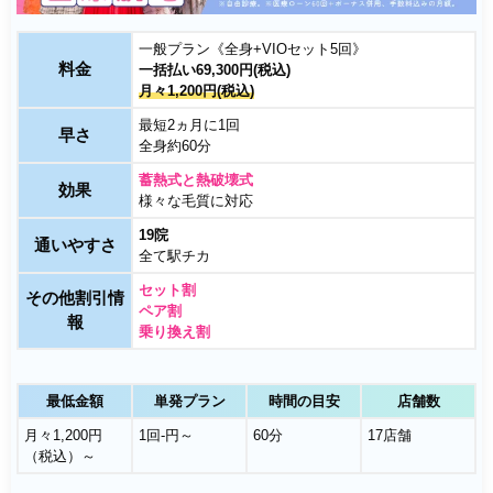
一般プラン《全身+VIOセット5回》
料金
一括払い69,300円(税込)
月々1,200円(税込)
最短2ヵ月に1回
早さ
全身約60分
蓄熱式と熱破壊式
効果
様々な毛質に対応
19院
通いやすさ
全て駅チカ
セット割
その他割引情
ペア割
報
乗り換え割
最低金額
単発プラン
時間の目安
店舗数
月々1,200円
1回-円～
60分
17店舗
（税込）～