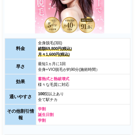
全身脱毛(3回)
料金
総額69,800円(税込)
月々1,600円(税込)
最短1ヵ月に1回
早さ
全身+VIO脱毛が約90分(施術時間）
蓄熱式と熱破壊式
効果
様々な毛質に対応
100
院以上あり
通いやすさ
全て駅チカ
学割
その他割引情
誕生日割
報
学割