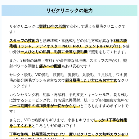
リゼクリニックの魅力
リゼクリニックは
実績16年の老舗
で安心して通える脱毛クリニックで
す！
スタッフの技術力
と熱破壊式・蓄熱式などの脱毛方式が異なる
3種の脱
毛機（ラシャ、メディオスター NeXT PRO、ジェントルYAGプロ）
を使
い分け
一人ひとりの肌質、毛質に最適な脱毛機
で照射をしてくれます。
また、3種類の麻酔（有料）や高性能な脱毛機、スタッフの声がけ、照
射パワーを調整し
痛みへの配慮
もあり安心です！
セレクト脱毛、VIO脱毛、顔脱毛、腕脱毛、足脱毛、手足脱毛、ワキ脱
毛の部分脱毛プランも豊富なので
部分脱毛したい方にもおすすめ
なクリ
ニックです！
カウンセリング料、初診・再診料、予約変更・キャンセル料、剃り残し
に対するシェービング代、打ち漏れ再照射、肌トラブル治療費が無料で
コース期間中の追加費用が一切かからない
ところもおすすめポイントで
す！
さらに、VIOは粘膜ギリギリまで、小鼻もキワまで
しっかり丁寧な施術
をしてくれる
ところもリゼの魅力です！
丁寧な施術、効果重視の方はぜひ一度リゼクリニックの無料カウンセリ