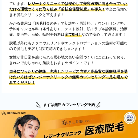
ています。
レジーナクリニックでは安心して美容医療に向き合っていた
だける環境づくりに取り組み「前払金保証制度」を導入！
本当に信頼で
きる脱毛クリニックと言えます！
かかる費用は「脱毛料金のみ」で初診料・再診料、カウンセリング料、
予約キャンセル料（条件あり）、テスト照射、肌トラブル診察料、治療
薬、剃毛料、麻酔、転院手数料は
全て0円！
なので安心して通えます！
脱毛以外にもチタニウムリフトやエレクトロポーションの施術が可能な
ので脱毛も美容も1院で完結できちゃいます！
女性が非日常を感じられる居心地の良い空間づくりにこだわっており、
きれいでおしゃれな施設もおすすめポイントです！
自分にぴったりの施術、充実したサービス内容と高品質な医療脱毛を受
けたい方はぜひレジーナクリニックの無料カウンセリングに足を運んで
みてください！
まずは無料カウンセリング予約