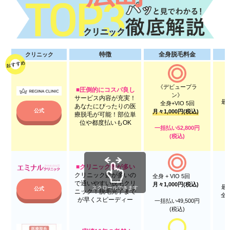
特徴
全身脱毛料金
クリニック
《デビュープラ
■圧倒的にコスパ良し
ン》
サービス内容が充実！
最
全身+VIO 5回
あなたにぴったりの医
1
月々1,000円(税込)
療脱毛が可能！部位単
公式
（
位や都度払いもOK
一括払い52,800円
(税込)
■クリニック数が多い
クリニック数が多いの
全身 + VIO 5回
で通いやすい脱毛クリ
月々1,000円(税込)
最
ニック！脱毛完了まで
公式
全身
が早くスピーディー
一括払い49,500円
(税込)