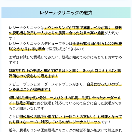
レジーナクリニックの魅力
レジーナクリニックは
カウンセリングが丁寧で施術レベルが高く、複数
の脱毛機を使用し一人ひとりの肌質に合った効果の高い施術
が人気で
す！
レジーナクリニックのデビュープランは
全身+VIO 5回が月々1,000円(税
込)とかなりお得な料金
で医療脱毛ができるので
まずはお試しで脱毛してみたい、脱毛が始めての方にもとてもおすすめ
です！
380万件以上の実績と満足度97％以上と高く、Google口コミも4.7と高
評価なので安心して通えます！
デビュープランとオーダーメイドプランがあり、
自分にぴったりのプラ
ンを選ぶことが出来ます！
4種の脱毛機を使い分け、一人ひとりの肌質、毛質に合ったオーダーメ
イド脱毛が可能
で部分脱毛も対応しているので自分に合った脱毛ができ
ること間違いなしです！
さらに
部位単位の脱毛や都度払い（一回ごとの支払い）も可能となって
おり様々なニーズに対応しているのがレジーナクリニック
です！
近年、脱毛サロンや医療脱毛クリニックの経営不振が相次いで報道され