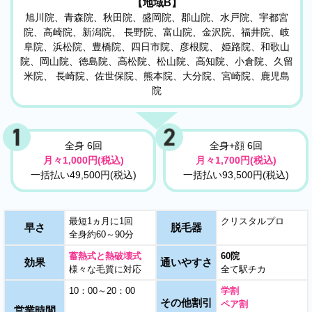
【地域B】
旭川院、青森院、秋田院、盛岡院、郡山院、水戸院、宇都宮
院、高崎院、新潟院、 長野院、富山院、金沢院、福井院、岐
阜院、浜松院、豊橋院、四日市院、彦根院、 姫路院、和歌山
院、岡山院、徳島院、高松院、松山院、高知院、小倉院、久留
米院、 長崎院、佐世保院、熊本院、大分院、宮崎院、鹿児島
院
全身 6回
全身+顔 6回
月々1,000円(税込)
月々1,700円(税込)
一括払い49,500円(税込)
一括払い93,500円(税込)
最短1ヵ月に1回
クリスタルプロ
早さ
脱毛器
全身約60～90分
蓄熱式と熱破壊式
60院
効果
通いやすさ
様々な毛質に対応
全て駅チカ
10：00～20：00
学割
その他割引
ペア割
営業時間