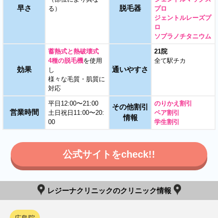
早さ
脱毛器
る）
プロ
ジェントルレーズプ
ロ
ソプラノチタニウム
蓄熱式と熱破壊式
21院
4種の脱毛機
を使用
全て駅チカ
効果
通いやすさ
し
様々な毛質・肌質に
対応
平日12:00〜21:00
のりかえ割引
その他割引
営業時間
土日祝日11:00〜20:
ペア割引
情報
00
学生割引
公式サイトをcheck!!
レジーナクリニックのクリニック情報
広島院