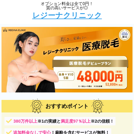
オプション料金は全て0円！
質の高いサービスが◎
レジーナクリニック
おすすめポイント
380万件以上
※1
の実績と
満足度97％以上
※2
の信頼！
追加料金なしで安心
！麻酔を含むサービスが無料！