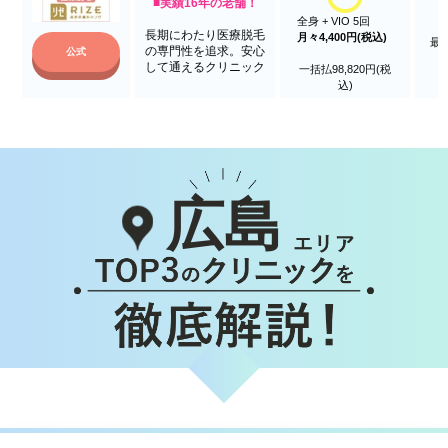
■実績16年の老舗！
全身 + VIO 5回
長期にわたり医療脱毛
月々4,400円(税込)
最
の専門性を追求。安心
公式
して通えるクリニック
一括払98,820円(税
込)
広島