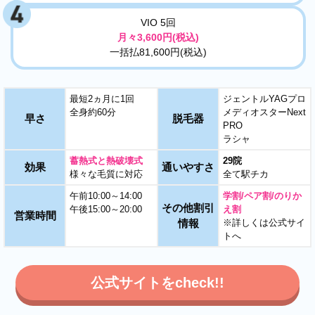
VIO 5回
月々3,600円(税込)
一括払81,600円(税込)
最短2ヵ月に1回
ジェントルYAGプロ
全身約60分
メディオスターNext
早さ
脱毛器
PRO
ラシャ
蓄熱式と熱破壊式
29院
効果
通いやすさ
様々な毛質に対応
全て駅チカ
午前10:00～14:00
学割/ペア割/のりか
その他割引
午後15:00～20:00
え割
営業時間
情報
※詳しくは公式サイ
トへ
公式サイトをcheck!!