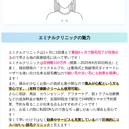
エミナルクリニックの魅力
エミナルクリニックは1ヶ月に1回通えて
最短6ヶ月で脱毛完了が目指せ
る
ので早さも他の医療脱毛に比べて早いです！
エミナルクリニックは
症例数330万件
（開業～2025年6月30日時点）と
多く、独自開発の「クリスタルプロ」は蓄熱式と熱破壊式ダイオードレ
ーザーを使い分け出来る脱毛機なので
細い毛や太い毛にも効果を発揮
し
ます！
また、痛みが少なくお肌への負担も最小限なので
痛みが心配という方も
安心です。（有料で麻酔クリームも使用可能）
さらに初診、再診、カウンセリング、アフターケア、肌トラブル治療費
などの追加料金が無料で、全国60院全て駅近で24時間スマホで予約変
更、予約を取ることが出来る点もおすすめポイントです！
また、お近くの院に転院OKなので急な引っ越しがあった場合も安心で
す！
安くて早いだけではなく
効果やサービスも充実している
ので
圧倒的にコ
スパがいい脱毛クリニック
と言えます！