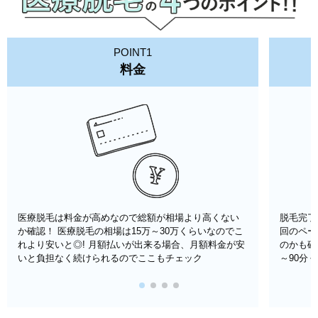
POINT1
料金
医療脱毛は料金が高めなので総額が相場より高くない
脱毛完了
か確認！ 医療脱毛の相場は15万～30万くらいなのでこ
回のペー
れより安いと◎! 月額払いが出来る場合、月額料金が安
のかも確
いと負担なく続けられるのでここもチェック
～90分