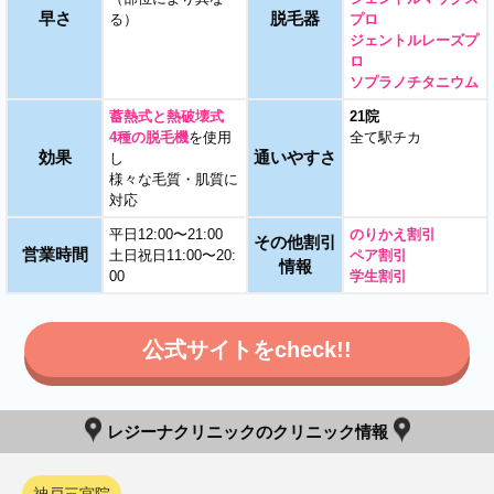
早さ
脱毛器
る）
プロ
ジェントルレーズプ
ロ
ソプラノチタニウム
蓄熱式と熱破壊式
21院
4種の脱毛機
を使用
全て駅チカ
効果
通いやすさ
し
様々な毛質・肌質に
対応
平日12:00〜21:00
のりかえ割引
その他割引
営業時間
土日祝日11:00〜20:
ペア割引
情報
00
学生割引
公式サイトをcheck!!
レジーナクリニックのクリニック情報
神戸三宮院