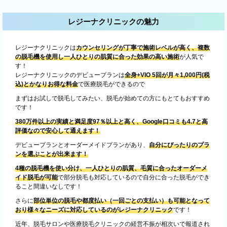
レジーナクリニックの魅力
レジーナクリニックは
カウンセリングが丁寧で施術レベルが高く、複数
の脱毛機を使用し一人ひとりの肌質に合った効果の高い施術
が人気で
す！
レジーナクリニックのデビュープランは
全身+VIO 5回が月々1,000円(税
込)とかなりお得な料金
で医療脱毛ができるので
まずはお試しで脱毛してみたい、脱毛が始めての方にもとてもおすすめ
です！
380万件以上の実績と満足度97％以上と高く、Google口コミも4.7と高
評価なので安心して通えます！
デビュープランとオーダーメイドプランがあり、
自分にぴったりのプラ
ンを選ぶことが出来ます！
4種の脱毛機を使い分け、一人ひとりの肌質、毛質に合ったオーダーメ
イド脱毛が可能
で部分脱毛も対応しているので自分に合った脱毛ができ
ること間違いなしです！
さらに
部位単位の脱毛や都度払い（一回ごとの支払い）も可能となって
おり様々なニーズに対応しているのがレジーナクリニック
です！
近年、脱毛サロンや医療脱毛クリニックの経営不振が相次いで報道され