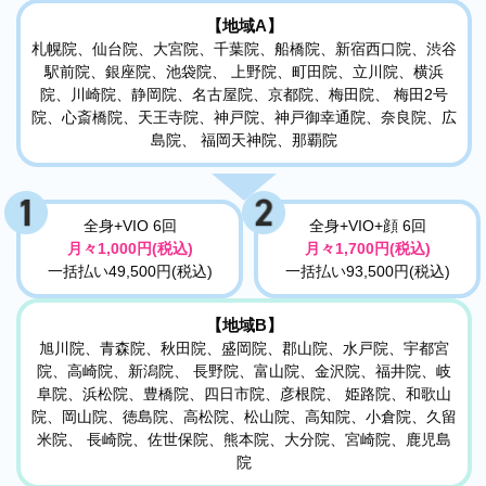
【地域A】
札幌院、仙台院、大宮院、千葉院、船橋院、新宿西口院、渋谷
駅前院、銀座院、池袋院、 上野院、町田院、立川院、横浜
院、川崎院、静岡院、名古屋院、京都院、梅田院、 梅田2号
院、心斎橋院、天王寺院、神戸院、神戸御幸通院、奈良院、広
島院、 福岡天神院、那覇院
全身+VIO 6回
全身+VIO+顔 6回
月々1,000円(税込)
月々1,700円(税込)
一括払い49,500円(税込)
一括払い93,500円(税込)
【地域B】
旭川院、青森院、秋田院、盛岡院、郡山院、水戸院、宇都宮
院、高崎院、新潟院、 長野院、富山院、金沢院、福井院、岐
阜院、浜松院、豊橋院、四日市院、彦根院、 姫路院、和歌山
院、岡山院、徳島院、高松院、松山院、高知院、小倉院、久留
米院、 長崎院、佐世保院、熊本院、大分院、宮崎院、鹿児島
院