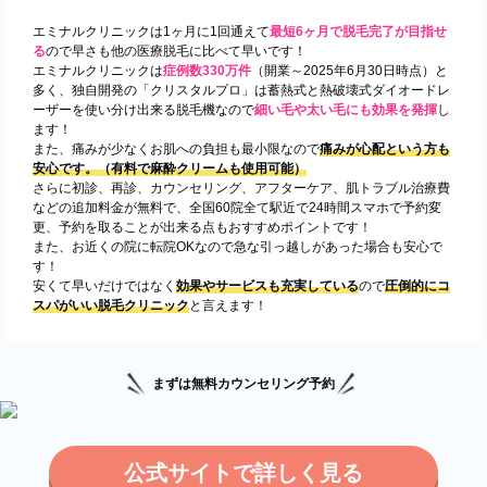
エミナルクリニックは1ヶ月に1回通えて
最短6ヶ月で脱毛完了が目指せ
る
ので早さも他の医療脱毛に比べて早いです！
エミナルクリニックは
症例数330万件
（開業～2025年6月30日時点）と
多く、独自開発の「クリスタルプロ」は蓄熱式と熱破壊式ダイオードレ
ーザーを使い分け出来る脱毛機なので
細い毛や太い毛にも効果を発揮
し
ます！
また、痛みが少なくお肌への負担も最小限なので
痛みが心配という方も
安心です。（有料で麻酔クリームも使用可能）
さらに初診、再診、カウンセリング、アフターケア、肌トラブル治療費
などの追加料金が無料で、全国60院全て駅近で24時間スマホで予約変
更、予約を取ることが出来る点もおすすめポイントです！
また、お近くの院に転院OKなので急な引っ越しがあった場合も安心で
す！
安くて早いだけではなく
効果やサービスも充実している
ので
圧倒的にコ
スパがいい脱毛クリニック
と言えます！
まずは無料カウンセリング予約
公式サイトで詳しく見る