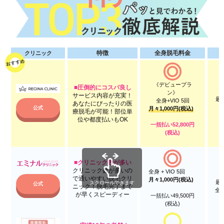
特徴
全身脱毛料金
クリニック
《デビュープラ
■圧倒的にコスパ良し
ン》
サービス内容が充実！
最
全身+VIO 5回
あなたにぴったりの医
1
月々1,000円(税込)
公式
療脱毛が可能！部位単
（
位や都度払いもOK
一括払い52,800円
(税込)
■クリニック数が多い
クリニック数が多いの
全身 + VIO 5回
で通いやすい脱毛クリ
月々1,000円(税込)
最
ニック！脱毛完了まで
公式
全身
が早くスピーディー
一括払い49,500円
(税込)