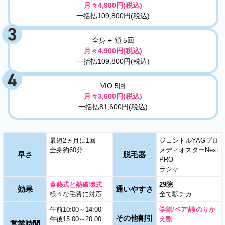
月々4,900円(税込)
一括払109,800円(税込)
全身 + 顔 5回
月々4,900円(税込)
一括払109,800円(税込)
VIO 5回
月々3,600円(税込)
一括払81,600円(税込)
最短2ヵ月に1回
ジェントルYAGプロ
全身約60分
メディオスターNext
早さ
脱毛器
PRO
ラシャ
蓄熱式と熱破壊式
29院
効果
通いやすさ
様々な毛質に対応
全て駅チカ
午前10:00～14:00
学割/ペア割/のりか
その他割引
午後15:00～20:00
え割
営業時間