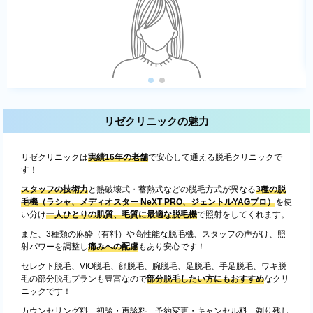
リゼクリニックの魅力
リゼクリニックは
実績16年の老舗
で安心して通える脱毛クリニックで
す！
スタッフの技術力
と熱破壊式・蓄熱式などの脱毛方式が異なる
3種の脱
毛機（ラシャ、メディオスター NeXT PRO、ジェントルYAGプロ）
を使
い分け
一人ひとりの肌質、毛質に最適な脱毛機
で照射をしてくれます。
また、3種類の麻酔（有料）や高性能な脱毛機、スタッフの声がけ、照
射パワーを調整し
痛みへの配慮
もあり安心です！
セレクト脱毛、VIO脱毛、顔脱毛、腕脱毛、足脱毛、手足脱毛、ワキ脱
毛の部分脱毛プランも豊富なので
部分脱毛したい方にもおすすめ
なクリ
ニックです！
カウンセリング料、初診・再診料、予約変更・キャンセル料、剃り残し