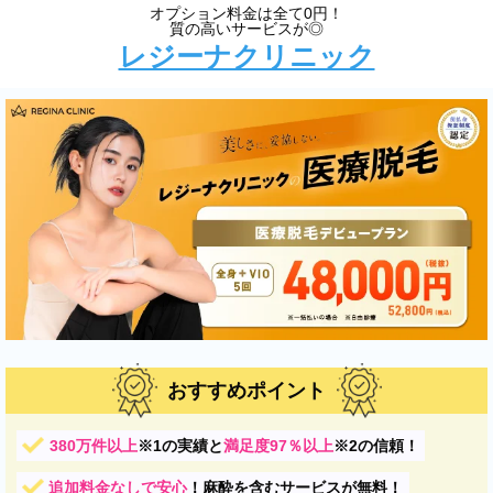
オプション料金は全て0円！
質の高いサービスが◎
レジーナクリニック
おすすめポイント
380万件以上
※1
の実績と
満足度97％以上
※2
の信頼！
追加料金なしで安心
！麻酔を含むサービスが無料！