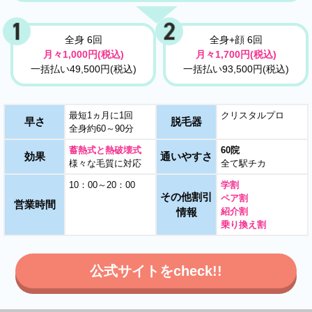
全身 6回
全身+顔 6回
月々1,000円(税込)
月々1,700円(税込)
一括払い49,500円(税込)
一括払い93,500円(税込)
最短1ヵ月に1回
クリスタルプロ
早さ
脱毛器
全身約60～90分
蓄熱式と熱破壊式
60院
効果
通いやすさ
様々な毛質に対応
全て駅チカ
10：00～20：00
学割
その他割引
ペア割
営業時間
情報
紹介割
乗り換え割
公式サイトをcheck!!