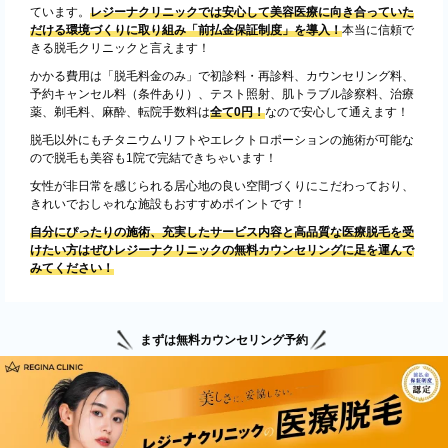
ています。
レジーナクリニックでは安心して美容医療に向き合っていた
だける環境づくりに取り組み「前払金保証制度」を導入！
本当に信頼で
きる脱毛クリニックと言えます！
かかる費用は「脱毛料金のみ」で初診料・再診料、カウンセリング料、
予約キャンセル料（条件あり）、テスト照射、肌トラブル診察料、治療
薬、剃毛料、麻酔、転院手数料は
全て0円！
なので安心して通えます！
脱毛以外にもチタニウムリフトやエレクトロポーションの施術が可能な
ので脱毛も美容も1院で完結できちゃいます！
女性が非日常を感じられる居心地の良い空間づくりにこだわっており、
きれいでおしゃれな施設もおすすめポイントです！
自分にぴったりの施術、充実したサービス内容と高品質な医療脱毛を受
けたい方はぜひレジーナクリニックの無料カウンセリングに足を運んで
みてください！
まずは無料カウンセリング予約