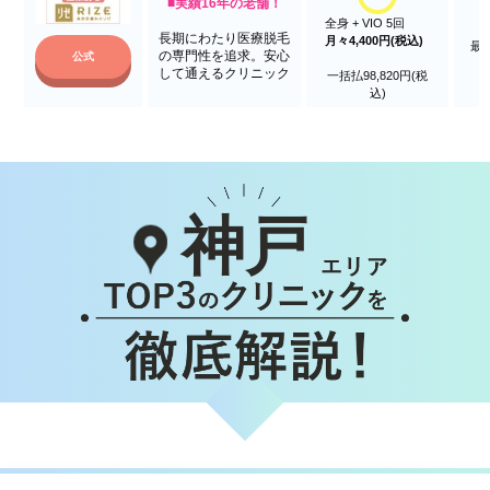
■実績16年の老舗！
全身 + VIO 5回
長期にわたり医療脱毛
月々4,400円(税込)
最
の専門性を追求。安心
公式
して通えるクリニック
一括払98,820円(税
込)
神戸