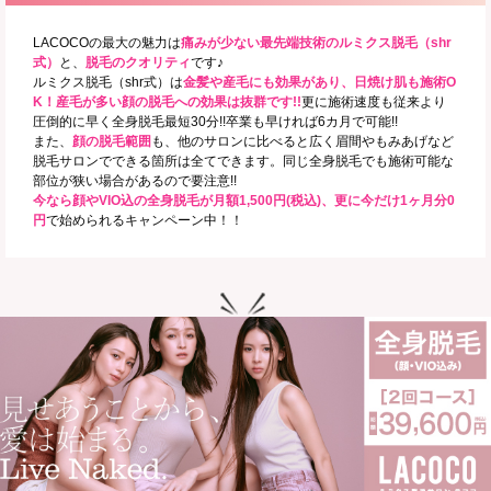
LACOCOの最大の魅力は
痛みが少ない最先端技術のルミクス脱毛（shr
式）
と、
脱毛のクオリティ
です♪
ルミクス脱毛（shr式）は
金髪や産毛にも効果があり、日焼け肌も施術O
K！産毛が多い顔の脱毛への効果は抜群です!!
更に施術速度も従来より
圧倒的に早く全身脱毛最短30分!!卒業も早ければ6カ月で可能!!
また、
顔の脱毛範囲
も、他のサロンに比べると広く眉間やもみあげなど
脱毛サロンでできる箇所は全てできます。同じ全身脱毛でも施術可能な
部位が狭い場合があるので要注意!!
今なら顔やVIO込の全身脱毛が月額1,500円(税込)、更に今だけ1ヶ月分0
円
で始められるキャンペーン中！！