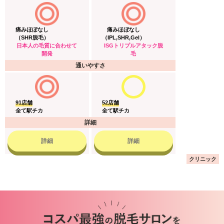
痛みほぼなし
痛みほぼなし
（SHR脱毛）
（IPL,SHR,Gel）
日本人の毛質に合わせて
ISGトリプルアタック脱
開発
毛
通いやすさ
91店舗
52店舗
全て駅チカ
全て駅チカ
詳細
詳細
詳細
クリニック