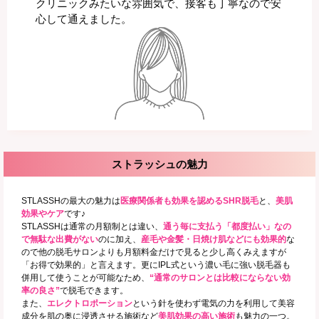
クリニックみたいな雰囲気で、接客も丁寧なので安
心して通えました。
ストラッシュの魅力
STLASSHの最大の魅力は
医療関係者も効果を認めるSHR脱毛
と、
美肌
効果やケア
です♪
STLASSHは通常の月額制とは違い、
通う毎に支払う「都度払い」なの
で無駄な出費がない
のに加え、
産毛や金髪・日焼け肌などにも効果的
な
ので他の脱毛サロンよりも月額料金だけで見ると少し高くみえますが
「お得で効果的」と言えます。更にIPL式という濃い毛に強い脱毛器も
併用して使うことが可能なため、
“通常のサロンとは比較にならない効
率の良さ”
で脱毛できます。
また、
エレクトロポーション
という針を使わず電気の力を利用して美容
成分を肌の奥に浸透させる施術など
美肌効果の高い施術
も魅力の一つ。