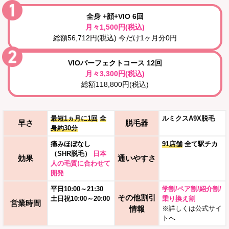
全身 +顔+VIO 6回
月々1,500円(税込)
総額56,712円(税込) 今だけ1ヶ月分0円
VIOパーフェクトコース 12回
月々3,300円(税込)
総額118,800円(税込)
最短1ヵ月に1回
全
ルミクスA9X脱毛
早さ
脱毛器
身約30分
痛みほぼなし
91店舗
全て駅チカ
（SHR脱毛）
日本
効果
通いやすさ
人の毛質に合わせて
開発
平日10:00～21:30
学割/ペア割/紹介割/
その他割引
土日祝10:00～20:00
乗り換え割
営業時間
情報
※詳しくは公式サイ
トへ