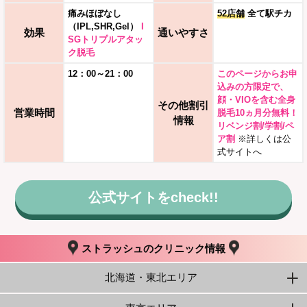
痛みほぼなし
52店舗
全て駅チカ
（IPL,SHR,Gel）
I
効果
通いやすさ
SGトリプルアタッ
ク脱毛
12：00～21：00
このページからお申
込みの方限定で、
顔・VIOを含む全身
その他割引
営業時間
脱毛10ヵ月分無料！
情報
リベンジ割/学割/ペ
ア割
※詳しくは公
式サイトへ
公式サイトをcheck!!
ストラッシュのクリニック情報
北海道・東北エリア