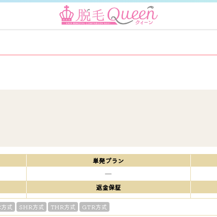
単発プラン
―
返金保証
.C方式
SHR方式
THR方式
GTR方式