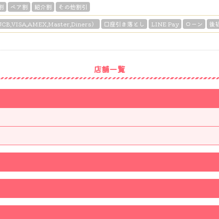
割
ペア割
紹介割
その他割引
B,VISA,AMEX,Master,Diners）
口座引き落とし
LINE Pay
ローン
後
店舗一覧