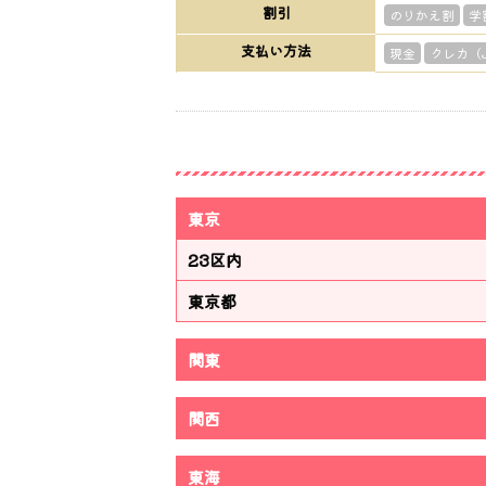
割引
のりかえ割
学
支払い方法
現金
クレカ（JC
東京
23区内
東京都
関東
関西
東海