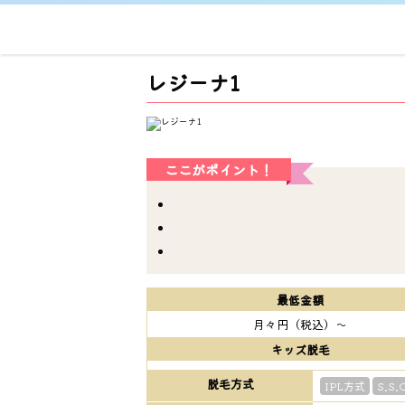
レジーナ1
ここがポイント！
最低金額
月々円（税込）～
キッズ脱毛
脱毛方式
IPL方式
S.S